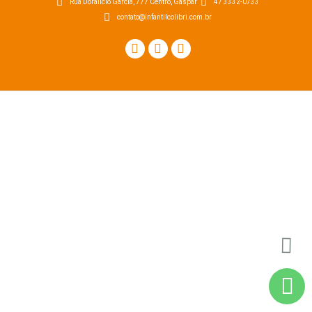
Rua Doralício Garcia, 777 Centro, Gaspar
47 3332-0733
contato@infantilcolibri.com.br