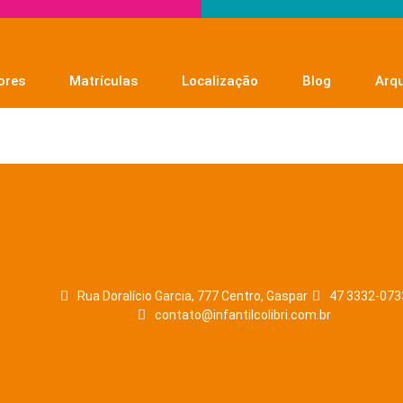
ores
Matrículas
Localização
Blog
Arqu
Rua Doralício Garcia, 777 Centro, Gaspar
47 3332-073
contato@infantilcolibri.com.br