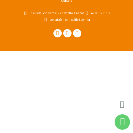
Contato
Rua Doralício Garcia, 777 Centro, Gaspar
47 3332-0733
contato@infantilcolibri.com.br