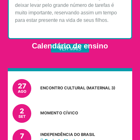
deixar levar pelo grande número de tarefas é
muito importante, reservando assim um tempo
para estar presente na vida de seus filhos.
Calendário de ensino
VER MAIS
27
ENCONTRO CULTURAL (MATERNAL 3)
AGO
2
MOMENTO CÍVICO
SET
7
INDEPENDÊNCIA DO BRASIL