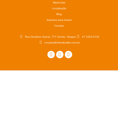
Matrículas
Localização
Blog
Arquivos para baixar
Contato
Rua Doralício Garcia, 777 Centro, Gaspar
47 3332-0733
contato@infantilcolibri.com.br