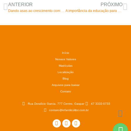
ANTERIOR
PRÓXIMO
Dando asas ao crescimento com alegria e inovação!
A importância da educação para crianças de 0 a 6 anos
Início
Nossos Valores
Matrículas
Localização
Blog
Arquivos para baixar
Contato
Rua Doralício Garcia, 777 Centro, Gaspar
47 3332-0733
contato@infantilcolibri.com.br